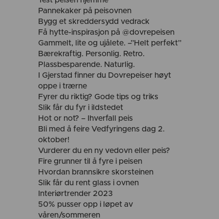
Test peisen hjemme
Pannekaker på peisovnen
Bygg et skreddersydd vedrack
Få hytte-inspirasjon på @dovrepeisen
Gammelt, lite og ujålete. –”Helt perfekt”
Bærekraftig. Personlig. Retro.
Plassbesparende. Naturlig.
I Gjerstad finner du Dovrepeiser høyt
oppe i trærne
Fyrer du riktig? Gode tips og triks
Slik får du fyr i ildstedet
Hot or not? – Ihverfall peis
Bli med å feire Vedfyringens dag 2.
oktober!
Vurderer du en ny vedovn eller peis?
Fire grunner til å fyre i peisen
Hvordan brannsikre skorsteinen
Slik får du rent glass i ovnen
Interiørtrender 2023
50% pusser opp i løpet av
våren/sommeren