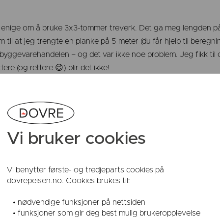
i enige om å bruke 3x3-tommer treverk. Det ga meg lengden p
il at jeg trengte en planke på 5 meter (du får hjelp til beregni
byggevarehandelen – og det var ikke noe problem. Jeg fikk til
tere (og rettere 😉) blir det ikke!
Vi bruker cookies
Vi benytter første- og tredjeparts cookies på
dovrepeisen.no. Cookies brukes til:
• nødvendige funksjoner på nettsiden
• funksjoner som gir deg best mulig brukeropplevelse