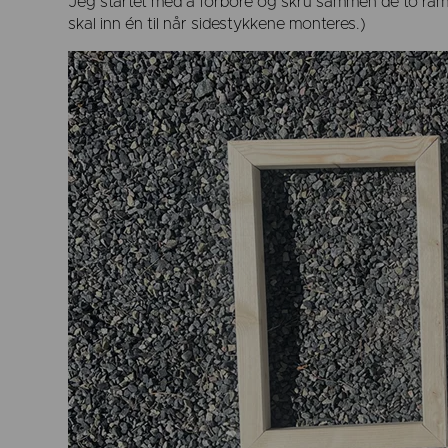
Jeg startet med å forbore og skru sammen de to ramm
skal inn én til når sidestykkene monteres.)