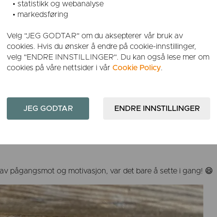
• statistikk og webanalyse
• markedsføring
Velg "JEG GODTAR" om du aksepterer vår bruk av
cookies. Hvis du ønsker å endre på cookie-innstillinger,
velg "ENDRE INNSTILLINGER". Du kan også lese mer om
cookies på våre nettsider i vår
Cookie Policy
.
dem sammen, for å unngå at treverket skulle sprekke. Derfor
de lengde.
t av pågangsmot og motivasjon, var det bare å sette i gang! 😄