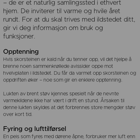
– de er et naturlig samlingssted i ethvert
hjem. De inviterer til varme og hvile året
rundt. For at du skal trives med ildstedet ditt,
gir vi deg informasjon om bruk og
funksjoner.
Opptenning
Hvis skorsteinen er kald når du tenner opp, vil det hjelpe å
brenne noen sammenkrøllede avissider oppe mot
hvelvplaten i ildstedet. Du får da varmet opp skorsteinen og
oppdriften øker – noe som gir en enklere opptenning.
Lukten av brent støv kjennes spesielt når de nevnte
varmekildene ikke har vært i drift en stund. Årsaken til
denne lukten skyldes at det forbrennes store mengder støv
over kort tid.
Fyring og lufttilførsel
En peis som fyres med dørene åpne, forbruker mer luft enn