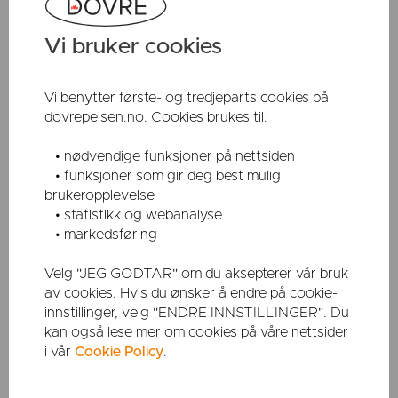
50% pusser opp i løpet av våren/sommeren
En takk fra Dovre til Dovre
Vi bruker cookies
Fyrer du for kråka?
Bli inspirert av fine hjem med peis på Instagram
Valg av ildsted
Vi benytter første- og tredjeparts cookies på
5 viktige ting å tenke på når du kjøper ny ovn
dovrepeisen.no. Cookies brukes til:
Fyringsråd
Tips om fyring og vedlikehold
• nødvendige funksjoner på nettsiden
Vil du ha en original Dovre vedovn?
• funksjoner som gir deg best mulig
Derfor elsker vi ilden
brukeropplevelse
Dovrepeisen brenner for miljøet
• statistikk og webanalyse
Monteringsanvisning for Dovre Phoenix
• markedsføring
Utvid sesongen med peis på sommerhytta
Livet med peis i drivhus
Velg "JEG GODTAR" om du aksepterer vår bruk
Nyheter&Trender 2025
av cookies. Hvis du ønsker å endre på cookie-
Jul med peis paa hytta
innstillinger, velg "ENDRE INNSTILLINGER". Du
Tradisjoner gjennom generasjoner
kan også lese mer om cookies på våre nettsider
i vår
Cookie Policy
.