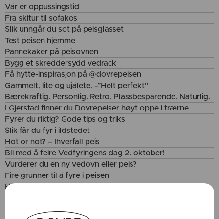
Vår er oppussingstid
Fra skitur til sofakos
Slik unngår du sot på peisglasset
Test peisen hjemme
Pannekaker på peisovnen
Bygg et skreddersydd vedrack
Få hytte-inspirasjon på @dovrepeisen
Gammelt, lite og ujålete. –”Helt perfekt”
Bærekraftig. Personlig. Retro. Plassbesparende. Naturlig.
I Gjerstad finner du Dovrepeiser høyt oppe i trærne
Fyrer du riktig? Gode tips og triks
Slik får du fyr i ildstedet
Hot or not? – Ihverfall peis
Bli med å feire Vedfyringens dag 2. oktober!
Vurderer du en ny vedovn eller peis?
Fire grunner til å fyre i peisen
Hvordan brannsikre skorsteinen
Slik får du rent glass i ovnen
Interiørtrender 2023