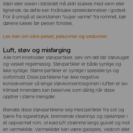
Ilden eller asken i ildstedet må aldri slukkes med vann eller
lignende, da dette kan forårsake sprekkdannelser i godset.
For å unngå at skorsteinen "suger varme" fra rommet, bør
dørene lukkes før peisen forlates.
Les mer om våre peiser, peisovner og vedovner.
Luft, støv og misfarging
Alle rom inneholder støvpartikler, selv om det blir støvsuget
og vasket regelmessig. Støvpartikler er både synlige og
ikke synlige. Større partikler er synlige i spesielle lys og
solforhold. Disse partiklene har ikke negative
konsekvenser så lenge støvkonsentrasjonen i luften er lav.
Klimaet innendørs kan beskrives som dårlig når disse
opptrer i større mengder.
Blandes disse støvpartiklene seg med partikler fra sot og
tjære fra sigarettrøyk, brennende stearinlys og oljelamper i
et oppvarmet rom, vil kald luft strømme langs gulvet og mot
en varmekilde. Varmekilder kan være gasspeis, vedovn eller