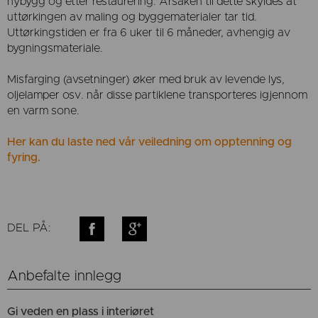
nybygg og etter restaurering. Årsaken til dette skyldes at
uttørkingen av maling og byggematerialer tar tid.
Uttørkingstiden er fra 6 uker til 6 måneder, avhengig av
bygningsmateriale.
Misfarging (avsetninger) øker med bruk av levende lys,
oljelamper osv. når disse partiklene transporteres igjennom
en varm sone.
Her kan du laste ned vår veiledning om opptenning og
fyring.
DEL PÅ:
Anbefalte innlegg
Gi veden en plass i interiøret