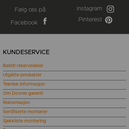
Instagram
Følg oss på:
Pinterest
Facebook
KUNDESERVICE
Bestill reservedeler
Utgåtte produkter
Teknisk informasjon
Om Dovres garanti
Reklamasjon
Sertifiserte montører
Sjekkliste montering