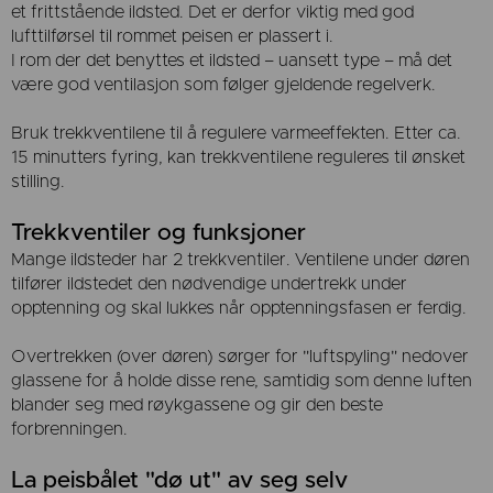
et frittstående ildsted. Det er derfor viktig med god
lufttilførsel til rommet peisen er plassert i.
I rom der det benyttes et ildsted – uansett type – må det
være god ventilasjon som følger gjeldende regelverk.
Bruk trekkventilene til å regulere varmeeffekten. Etter ca.
15 minutters fyring, kan trekkventilene reguleres til ønsket
stilling.
Trekkventiler og funksjoner
Mange ildsteder har 2 trekkventiler. Ventilene under døren
tilfører ildstedet den nødvendige undertrekk under
opptenning og skal lukkes når opptenningsfasen er ferdig.
Overtrekken (over døren) sørger for "luftspyling" nedover
glassene for å holde disse rene, samtidig som denne luften
blander seg med røykgassene og gir den beste
forbrenningen.
La peisbålet "dø ut" av seg selv