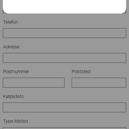
E-post
Telefon
Adresse
Postnummer
Poststed
Kjøpsdato
Type ildsted