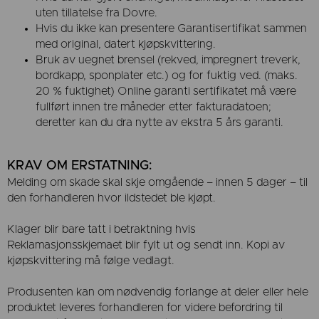
uten tillatelse fra Dovre.
Hvis du ikke kan presentere Garantisertifikat sammen
med original, datert kjøpskvittering.
Bruk av uegnet brensel (rekved, impregnert treverk,
bordkapp, sponplater etc.) og for fuktig ved. (maks.
20 % fuktighet) Online garanti sertifikatet må være
fullført innen tre måneder etter fakturadatoen;
deretter kan du dra nytte av ekstra 5 års garanti.
KRAV OM ERSTATNING:
Melding om skade skal skje omgående – innen 5 dager – til
den forhandleren hvor ildstedet ble kjøpt.
Klager blir bare tatt i betraktning hvis
Reklamasjonsskjemaet blir fylt ut og sendt inn. Kopi av
kjøpskvittering må følge vedlagt.
Produsenten kan om nødvendig forlange at deler eller hele
produktet leveres forhandleren for videre befordring til