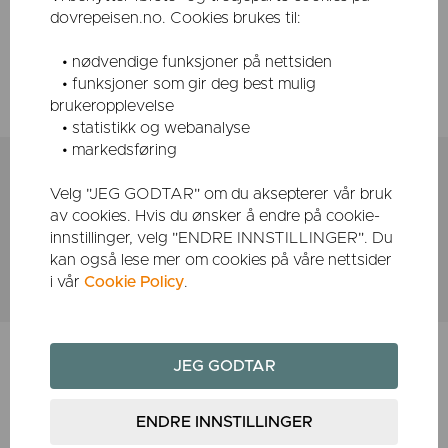
dovrepeisen.no. Cookies brukes til:
Arbeidskostnader i forbindelse med utskiftinger og
utbedringer av utvendige (ytre) deler av ovennevnte feil
• nødvendige funksjoner på nettsiden
dekkes av Dovre AS i inntil 2 år fra kjøpsdato. Dette gjelder
• funksjoner som gir deg best mulig
kun etter forhåndsavtale med Dovre AS.
brukeropplevelse
• statistikk og webanalyse
• markedsføring
ONLINE GARANTISERTIFIKAT
Velg "JEG GODTAR" om du aksepterer vår bruk
Garantitiden for utvendig støpejern og
av cookies. Hvis du ønsker å endre på cookie-
emaljert finish utvides med 5 år hvis du
innstillinger, velg "ENDRE INNSTILLINGER". Du
fullfører online Garantisertifikatet innen 3
kan også lese mer om cookies på våre nettsider
i vår
Cookie Policy
.
måneder etter kjøpet.
Navn