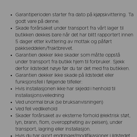
Garantiperioden starter fra dato på kjøpskvittering. Ta
godt vare på denne.
Skade forårsaket under transport fra vårt lager til
butikken dekkes bare når det har blitt rapportert innen
5 dager etter kvittering av mottak og påført
pakkseddelen/fraktbrevet.
Garantien dekker ikke skader som måtte oppstå
under transport fra butikk hjem til forbruker. Sjekk
derfor ildstedet nøye før du tar det med fra butikken.
Garantien dekker ikke skade på ildstedet eller
funksjonsfeil i følgende tilfeller:
Hvis installasjonen ikke har skjedd i henhold til
installasjonsveiledning
Ved unormal bruk (se bruksanvisningen)
Ved feil vedlikehold
Skader forårsaket av eksterne forhold (elektrisk støt,
lyn, brann, flom, overoppheting av peisen), under
transport, lagring eller installasjon.
Hvis du har gjort endringer/modifikasjoner i ildstedet