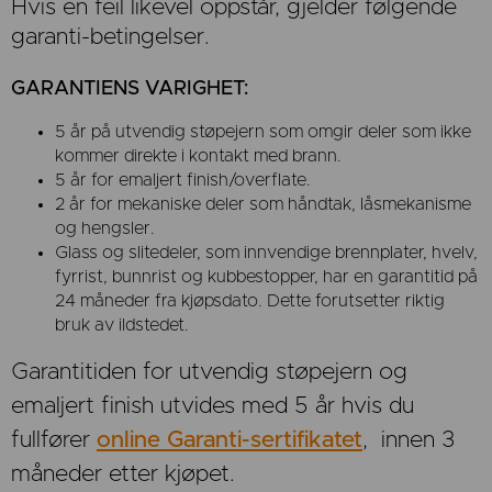
Hvis en feil likevel oppstår, gjelder følgende
garanti-betingelser.
GARANTIENS VARIGHET:
5 år på utvendig støpejern som omgir deler som ikke
kommer direkte i kontakt med brann.
5 år for emaljert finish/overflate.
2 år for mekaniske deler som håndtak, låsmekanisme
og hengsler.
Glass og slitedeler, som innvendige brennplater, hvelv,
fyrrist, bunnrist og kubbestopper, har en garantitid på
24 måneder fra kjøpsdato. Dette forutsetter riktig
bruk av ildstedet.
Garantitiden for utvendig støpejern og
emaljert finish utvides med 5 år hvis du
fullfører
online Garanti-sertifikatet
, innen 3
måneder etter kjøpet.