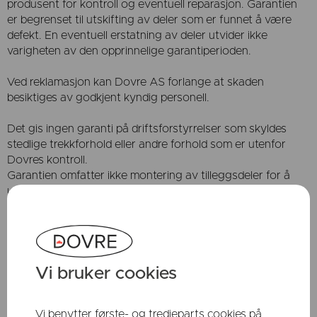
produsent for kontroll og eventuell reparasjon. Garantien
er begrenset til utskifting av deler som er funnet å være
defekt. En eventuell erstatning av deler utvider ikke
varigheten av den opprinnelige garantiperioden.
Ved reklamasjon kan Dovre AS forlange at skaden
besiktiges av godkjent kyndig personell.
Det gis ingen garanti på driftsforstyrrelser som skyldes
stedlige trekkforhold eller andre forhold som er utenfor
Dovres kontroll.
Garantien omfatter ikke montering av tilleggsdeler for å
utbedre denne type forhold. (For eksempel røyksuger)
Vi gjør oppmerksom på at ved bruk av uegnet brensel kan
det lett oppstå overfyring (overopphetning). Ildstedet blir da
utsatt for temperaturer som det ikke er beregnet for. Under
overfyring kan det oppstå krakelering og misfarging av lakk
Vi bruker cookies
og emalje, samt sprekk- dannelser i støpegodset.
Overfyring kan i verste fall føre til husbrann.
Vi benytter første- og tredjeparts cookies på