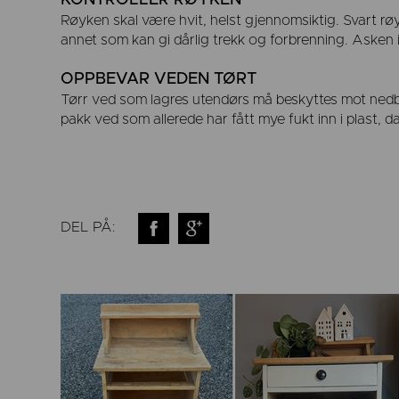
KONTROLLER RØYKEN
Røyken skal være hvit, helst gjennomsiktig. Svart røyk 
annet som kan gi dårlig trekk og forbrenning. Asken i 
OPPBEVAR VEDEN TØRT
Tørr ved som lagres utendørs må beskyttes mot nedbør
pakk ved som allerede har fått mye fukt inn i plast, da
DEL PÅ: