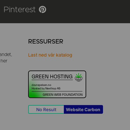
Pinterest
RESSURSER
andet,
Last ned vår katalog
 her
No Result
Website Carbon