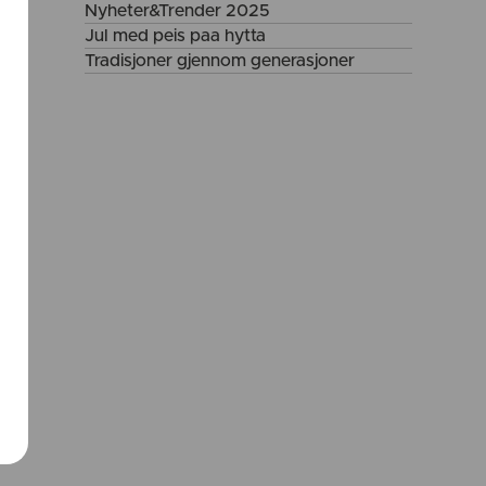
Nyheter&Trender 2025
Jul med peis paa hytta
Tradisjoner gjennom generasjoner
il
en
å
en