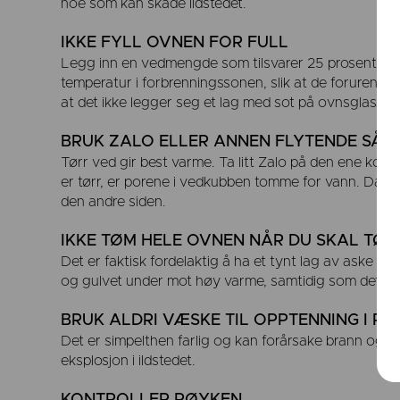
noe som kan skade ildstedet.
IKKE FYLL OVNEN FOR FULL
Legg inn en vedmengde som tilsvarer 25 prosent av 
temperatur i forbrenningssonen, slik at de forurensen
at det ikke legger seg et lag med sot på ovnsglasset.
BRUK ZALO ELLER ANNEN FLYTENDE SÅPE
Tørr ved gir best varme. Ta litt Zalo på den ene ko
er tørr, er porene i vedkubben tomme for vann. Da 
den andre siden.
IKKE TØM HELE OVNEN NÅR DU SKAL TØ
Det er faktisk fordelaktig å ha et tynt lag av aske i
og gulvet under mot høy varme, samtidig som det blir
BRUK ALDRI VÆSKE TIL OPPTENNING I PE
Det er simpelthen farlig og kan forårsake brann og røy
eksplosjon i ildstedet.