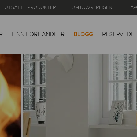
UTGÅTTE PRODUKTER
OM DOVREPEISEN
FAV
R
FINN FORHANDLER
BLOGG
RESERVEDE