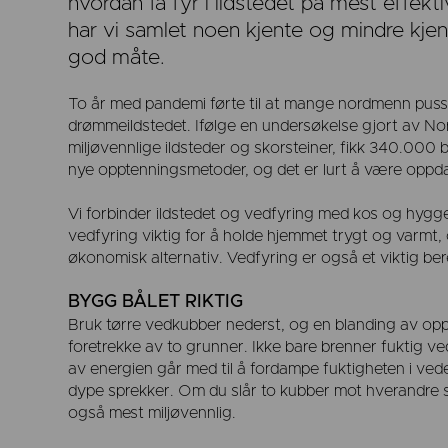
hvordan få fyr i ildstedet på mest effek
har vi samlet noen kjente og mindre kjen
god måte.
To år med pandemi førte til at mange nordmenn pusse
drømmeildstedet. Ifølge en undersøkelse gjort av No
miljøvennlige ildsteder og skorsteiner, fikk 340.000 
nye opptenningsmetoder, og det er lurt å være oppdat
Vi forbinder ildstedet og vedfyring med kos og hygg
vedfyring viktig for å holde hjemmet trygt og varmt
økonomisk alternativ. Vedfyring er også et viktig ber
BYGG BÅLET RIKTIG
Bruk tørre vedkubber nederst, og en blanding av opp
foretrekke av to grunner. Ikke bare brenner fuktig ve
av energien går med til å fordampe fuktigheten i vede
dype sprekker. Om du slår to kubber mot hverandre ska
også mest miljøvennlig.