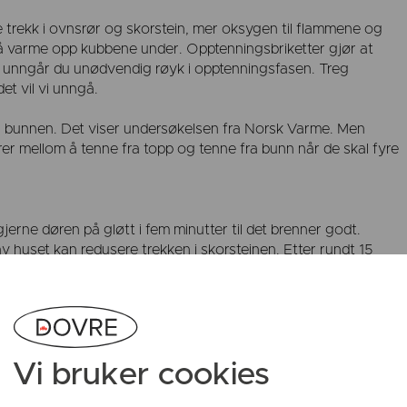
 trekk i ovnsrør og skorstein, mer oksygen til flammene og
å varme opp kubbene under. Opptenningsbriketter gjør at
 unngår du unødvendig røyk i opptenningsfasen. Treg
t vil vi unngå.
 fra bunnen. Det viser undersøkelsen fra Norsk Varme. Men
er mellom å tenne fra topp og tenne fra bunn når de skal fyre
 gjerne døren på gløtt i fem minutter til det brenner godt.
v huset kan redusere trekken i skorsteinen. Etter rundt 15
ventilene ned. Det er viktig å ikke stenge spjeldet så mye at
 flamme.
En ren vedovn brenner mer effektivt og renere, samtidig som den
Vi bruker cookies
et rent får du bedre effekt og mer varme ut av fyringen din. Å f
risete ovn, mer sot og gjør også at temperaturen blir for høy,