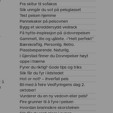
r
Fra skitur til sofakos
Slik unngår du sot på peisglasset
Test peisen hjemme
Pannekaker på peisovnen
Bygg et skreddersydd vedrack
Få hytte-inspirasjon på @dovrepeisen
r
Gammelt, lite og ujålete. –”Helt perfekt”
Bærekraftig. Personlig. Retro.
Plassbesparende. Naturlig.
I Gjerstad finner du Dovrepeiser høyt
oppe i trærne
Fyrer du riktig? Gode tips og triks
Slik får du fyr i ildstedet
Hot or not? – Ihverfall peis
r å
Bli med å feire Vedfyringens dag 2.
r
oktober!
Vurderer du en ny vedovn eller peis?
Fire grunner til å fyre i peisen
Hvordan brannsikre skorsteinen