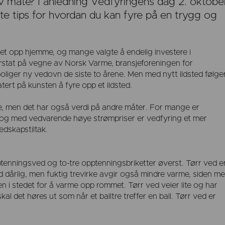
tiv måte? I anledning Vedfyringens dag 2. oktobe
te tips for hvordan du kan fyre på en trygg og
t opp hjemme, og mange valgte å endelig investere i
rstat på vegne av Norsk Varme, bransjeforeningen for
boliger ny vedovn de siste to årene. Men med nytt ildsted følge
ert på kunsten å fyre opp et ildsted.
e, men det har også verdi på andre måter. For mange er
, og med vedvarende høye strømpriser er vedfyring et mer
edskapstiltak.
tenningsved og to-tre opptenningsbriketter øverst. Tørr ved e
d dårlig, men fuktig trevirke avgir også mindre varme, siden me
n i stedet for å varme opp rommet. Tørr ved veier lite og har
l det høres ut som når et balltre treffer en ball. Tørr ved er