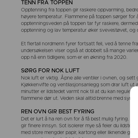
TENN FRA TOPPEN
Opptenning fra toppen gir raskere oppvarming, bedre
høyere temperatur. Flammene på toppen sørger for 
opptenningsveden på toppen tar fyr raskere, dermed
opptenning og lav temperatur øker svevestøvet, og de
Et flertall nordmenn fyrer fortsatt feil, ved å tenne
undersøkelsen viser også at dobbelt så mange varier
opp nå enn tidligere, som er en økning fra 2020.
SØRG FOR NOK LUFT
Nok luft er viktig. Åpne alle ventiler i ovnen, og sett
Kjøkkenvifte og ventilasjonsanlegg som drar luft ut a
minutter er ildstedet varmt nok til at du kan regulere 
flammene dør ut. Veden skal alltid brenne med synlig
REN OVN GIR BEST FYRING
Det er lurt å ha ren ovn for å få best mulig fyring. 
gir finere innsyn. Sot isolerer mye så feier du ildsted
med store mengder papir, kartong eller liknende gir g