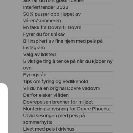
Slik får du rent glass i ovnen
Interiørtrender 2023
50% pusser opp i løpet av
våren/sommeren
En takk fra Dovre til Dovre
Fyrer du for kråka?
Bli inspirert av fine hjem med peis på
Instagram
Valg av ildsted
5 viktige ting å tenke på når du kjøper ny
ovn
Fyringsråd
Tips om fyring og vedlikehold
Vil du ha en original Dovre vedovn?
Derfor elsker vi ilden
Dovrepeisen brenner for miljøet
Monteringsanvisning for Dovre Phoenix
Utvid sesongen med peis på
yre
sommerhytta
Livet med peis i drivhus