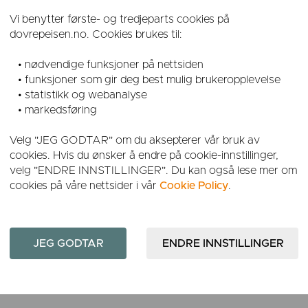
Vi benytter første- og tredjeparts cookies på
dovrepeisen.no. Cookies brukes til:
volumet i ovnskammeret. Det gjør at du raskt får høy nok
de gassene og partiklene brennes helt opp. Dette bidrar også t
• nødvendige funksjoner på nettsiden
 Sjekk hva produsenten skriver i veiledningen før du starter.
• funksjoner som gir deg best mulig brukeropplevelse
• statistikk og webanalyse
 FOR Å SJEKKE OM VEDEN ER TØRR NOK
• markedsføring
rtenden av vedkubben og blås fra den andre kortenden. Når ved
Velg "JEG GODTAR" om du aksepterer vår bruk av
kan man blåse rett gjennom kubben og det dannes såpebobler p
cookies. Hvis du ønsker å endre på cookie-innstillinger,
velg "ENDRE INNSTILLINGER". Du kan også lese mer om
MME ASKE
cookies på våre nettsider i vår
Cookie Policy
.
gjen på bunnen av vedovnen. Laget vil isolere og beskytte bunn
 raskere varmt i ovnen.
IS OG OVN
kutvikling. Peiskubber anbefales heller ikke, da det kan føre til