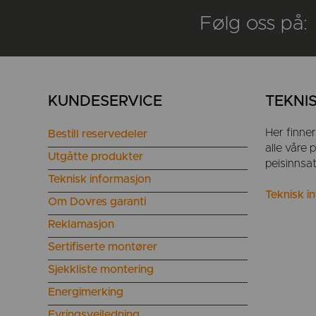
Følg oss på:
KUNDESERVICE
TEKNI
Her finne
Bestill reservedeler
alle våre
Utgåtte produkter
peisinnsa
Teknisk informasjon
Teknisk i
Om Dovres garanti
Reklamasjon
Sertifiserte montører
Sjekkliste montering
Energimerking
Fyringsveiledning