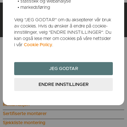
• statistikk og webanalyse
• markedsføring
Instagram
Følg oss på:
Velg "JEG GODTAR" om du aksepterer vår bruk
Pinterest
Facebook
av cookies. Hvis du ønsker å endre på cookie-
innstillinger, velg "ENDRE INNSTILLINGER". Du
kan også lese mer om cookies på våre nettsider
i vår
Cookie Policy
.
KUNDESERVICE
Bestill reservedeler
Utgåtte produkter
Teknisk informasjon
Om Dovres garanti
Reklamasjon
Sertifiserte montører
Sjekkliste montering