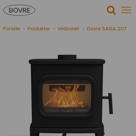
Forside
Produkter
Vedovner
Dovre SAGA 207