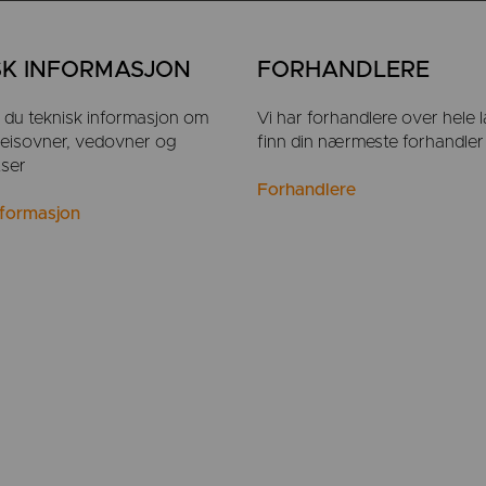
SK INFORMASJON
FORHANDLERE
r du teknisk informasjon om
Vi har forhandlere over hele l
 peisovner, vedovner og
finn din nærmeste forhandler
tser
Forhandlere
nformasjon