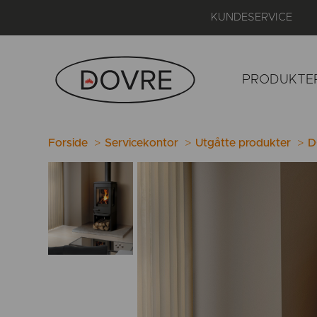
KUNDESERVICE
PRODUKTE
Forside
Servicekontor
Utgåtte produkter
D