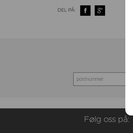
DEL PÅ:
Følg oss på: