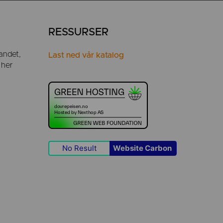
RESSURSER
andet,
Last ned vår katalog
 her
No Result
Website Carbon