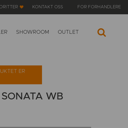
ORITTER
KONTAKT OSS
FOR FORHANDLERE
LER
SHOWROOM
OUTLET
UKTET ER
 SONATA WB