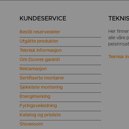
KUNDESERVICE
TEKNI
Her finne
Bestill reservedeler
alle våre
Utgåtte produkter
peisinnsa
Teknisk informasjon
Teknisk i
Om Dovres garanti
Reklamasjon
Sertifiserte montører
Sjekkliste montering
Energimerking
Fyringsveiledning
Katalog og prisliste
Showroom