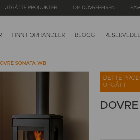
UTGÅTTE PRODUKTER
OM DOVREPEISEN
FAV
R
FINN FORHANDLER
BLOGG
RESERVEDE
OVRE SONATA WB
DETTE PROD
UTGÅTT
DOVRE