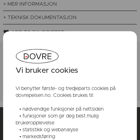
+ MER INFORMASJON
+ TEKNISK DOKUMENTASJON
ADD TO FAVORITTER
FINN DIN FORHANDLER
Vi bruker cookies
Vi benytter første- og tredjeparts cookies på
dovrepeisen.no. Cookies brukes til:
• nødvendige funksjoner på nettsiden
• funksjoner som gir deg best mulig
Instagram
Følg oss på:
brukeropplevelse
Pinterest
• statistikk og webanalyse
Facebook
• markedsføring