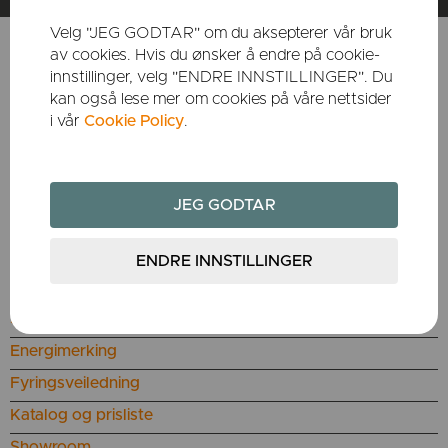
Velg "JEG GODTAR" om du aksepterer vår bruk
av cookies. Hvis du ønsker å endre på cookie-
innstillinger, velg "ENDRE INNSTILLINGER". Du
KUNDESERVICE
kan også lese mer om cookies på våre nettsider
i vår
Cookie Policy
.
Bestill reservedeler
Utgåtte produkter
Teknisk informasjon
Om Dovres garanti
Reklamasjon
Sertifiserte montører
Sjekkliste montering
Energimerking
Fyringsveiledning
Katalog og prisliste
Showroom