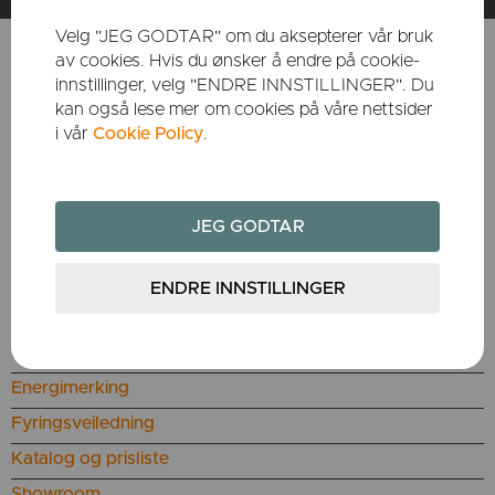
Velg "JEG GODTAR" om du aksepterer vår bruk
av cookies. Hvis du ønsker å endre på cookie-
innstillinger, velg "ENDRE INNSTILLINGER". Du
KUNDESERVICE
kan også lese mer om cookies på våre nettsider
i vår
Cookie Policy
.
Bestill reservedeler
Utgåtte produkter
Teknisk informasjon
Om Dovres garanti
Reklamasjon
Sertifiserte montører
Sjekkliste montering
Energimerking
Fyringsveiledning
Katalog og prisliste
Showroom