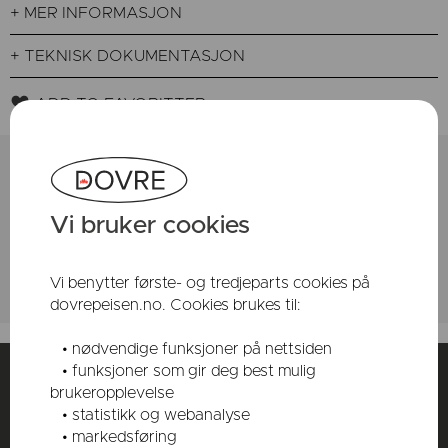
+ MER INFORMASJON
+ TEKNISK DOKUMENTASJON
ADD TO FAVORITTER
FINN DIN FORHANDLER
Vi bruker cookies
Vi benytter første- og tredjeparts cookies på
dovrepeisen.no. Cookies brukes til:
• nødvendige funksjoner på nettsiden
• funksjoner som gir deg best mulig
Instagram
Følg oss på:
brukeropplevelse
Pinterest
• statistikk og webanalyse
Facebook
• markedsføring