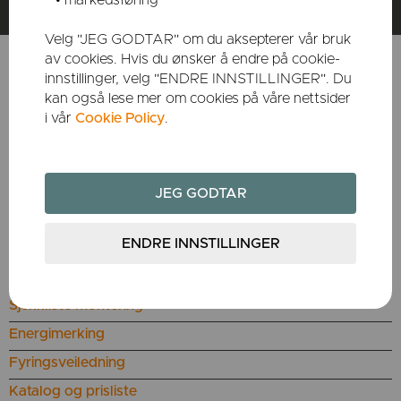
• markedsføring
Velg "JEG GODTAR" om du aksepterer vår bruk
av cookies. Hvis du ønsker å endre på cookie-
innstillinger, velg "ENDRE INNSTILLINGER". Du
KUNDESERVICE
kan også lese mer om cookies på våre nettsider
i vår
Cookie Policy
.
Bestill reservedeler
Utgåtte produkter
Teknisk informasjon
Om Dovres garanti
Reklamasjon
Sertifiserte montører
Sjekkliste montering
Energimerking
Fyringsveiledning
Katalog og prisliste