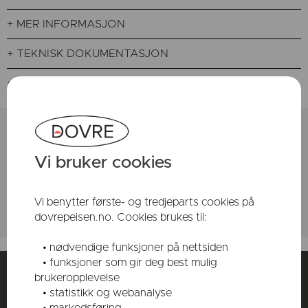
+ MER INFORMASJON
+ TEKNISK DOKUMENTASJON
ADD TO FAVORITTER
FINN DIN FORHANDLER
Vi bruker cookies
Vi benytter første- og tredjeparts cookies på
dovrepeisen.no. Cookies brukes til:
• nødvendige funksjoner på nettsiden
• funksjoner som gir deg best mulig
Instagram
Følg oss på:
brukeropplevelse
• statistikk og webanalyse
Pinterest
Facebook